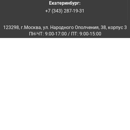
Екатеринбург
:
+7 (343) 287-19-31
123298, г.Москва, ул. Народного Ополчения, 38, корпус 3
ПН-ЧТ: 9:00-17:00 / ПТ: 9:00-15:00
© ООО «Абразивкомплект» 2001-2026
Информация на сайте не является публичной офертой
Обратная связь
|
info@abraziv.ru
Политика конфиденциальности
О нас
Бренды
Каталоги PDF
Применение