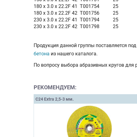
180 x 3.0 x 22.2
F 41
T001754
25
180 x 3.0 x 22.2
F 42
T001756
25
230 x 3.0 x 22.2
F 41
T001794
25
230 x 3.0 x 22.2
F 42
T001798
25
Продукция данной группы поставляется под
бетона
из нашего каталога.
По вопросу выбора абразивных кругов для р
РЕКОМЕНДУЕМ:
C24 Extra 2,5-3 мм.